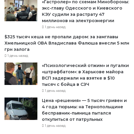
«Гастролер» по схемам Минобороны:
экс-главу Одесского и Киевского
КЭУ судили за растрату 47
миллионов на электроэнергии
1 день назад
$325 тысяч кеша не пропали даром: за замглавы
Хмельницкой ОВА Владислава Фалюша внесли 5 млн
грн залога
1 день назад
«Психологический отжим» и пугалки
«штрафбатом»: в Харькове майора
ВСП задержали на взятке в $10
тысяч с бойца в СЗЧ
1 день назад
Цена «решения» — 5 тысяч гривен и
4 года тюрьмы: на Тернопольщине
бесправник-пьяница пытался
откупиться от патрульных
1 день назад