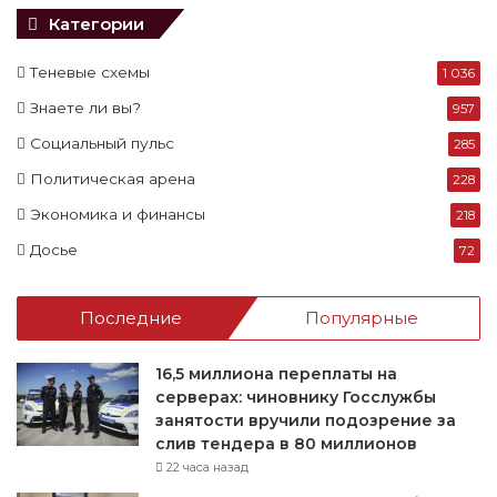
т
Категории
и
:
Теневые схемы
1 036
Знаете ли вы?
957
Социальный пульс
285
Политическая арена
228
Экономика и финансы
218
Досье
72
Последние
Популярные
16,5 миллиона переплаты на
серверах: чиновнику Госслужбы
занятости вручили подозрение за
слив тендера в 80 миллионов
22 часа назад