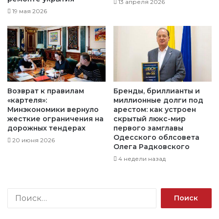
13 апреля 2026
19 мая 2026
Возврат к правилам
Бренды, бриллианты и
«картеля»:
миллионные долги под
Минэкономики вернуло
арестом: как устроен
жесткие ограничения на
скрытый люкс-мир
дорожных тендерах
первого замглавы
Одесского облсовета
20 июня 2026
Олега Радковского
4 недели назад
Н
а
й