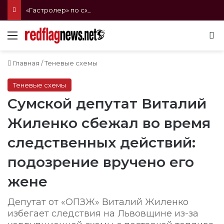
«Гастролер» по схемам Минобороны: экс-главу Одесского и Киевского КЭУ судили за растрату 47 миллионов на электроэнергии
Меню
П
Главная
/
Теневые схемы
Теневые схемы
Сумской депутат Виталий
Жиленко сбежал во время
следственных действий:
подозрение вручено его
жене
Депутат от «ОПЗЖ» Виталий Жиленко
избегает следствия на Львовщине из-за